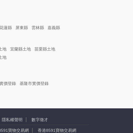
花蓮縣
屏東縣
雲林縣
嘉義縣
土地
宜蘭縣土地
苗栗縣土地
土地
實價登錄
基隆市實價登錄
隱私權聲明
數字徵才
8591寶物交易網
香港8591寶物交易網