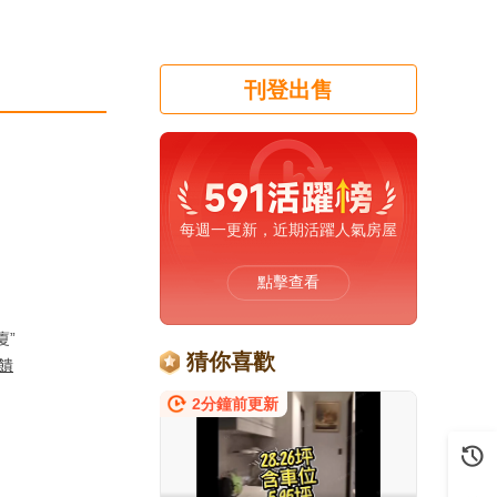
刊登出售
每週一更新，近期活躍人氣房屋
點擊查看
廈”
猜你喜歡
饋
2分鐘前更新