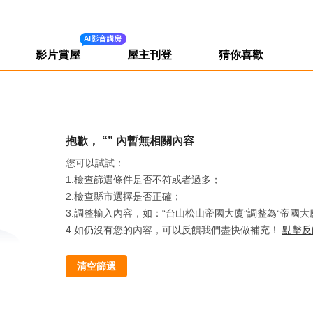
影片賞屋
屋主刊登
猜你喜歡
抱歉， “” 內暫無
相關內容
您可以試試：
1.檢查篩選條件是否不符或者過多；
2.檢查縣市選擇是否正確；
3.調整輸入內容，如：“台山松山帝國大廈”調整為“帝國大
4.如仍沒有您的內容，可以反饋我們盡快做補充！
點擊反
清空篩選