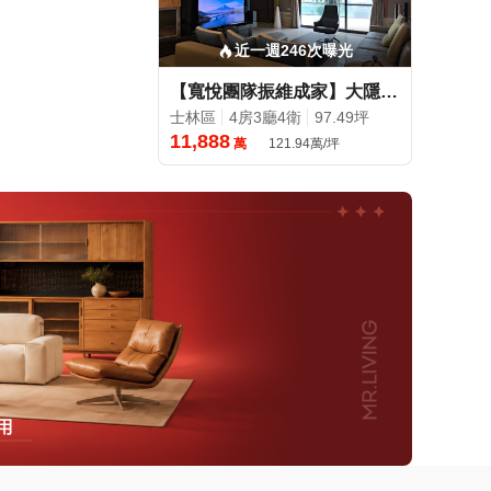
近一週246次曝光
【寬悅團隊振維成家】大隱溪岸~水岸首排百坪電梯別墅
士林區
4房3廳4衛
97.49坪
11,888
萬
121.94萬/坪