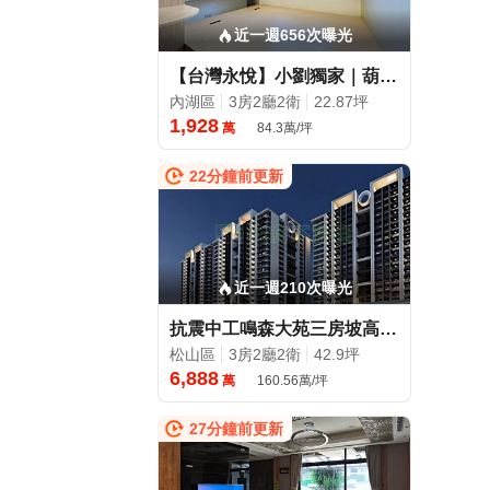
近一週656次曝光
【台灣永悅】小劉獨家｜葫洲捷運｜一層住一層賺｜自住+置產
內湖區
3房2廳2衛
22.87坪
1,928
萬
84.3萬/坪
22分鐘前更新
近一週210次曝光
抗震中工鳴森大苑三房坡高樓平車|明星學區|🎾里昂推薦
松山區
3房2廳2衛
42.9坪
6,888
萬
160.56萬/坪
27分鐘前更新