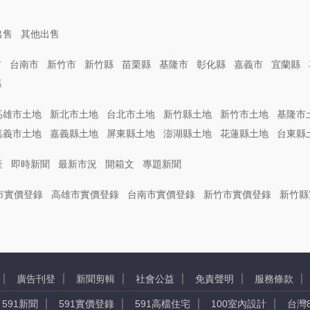
出售
其他出售
市
台南市
新竹市
新竹縣
苗栗縣
基隆市
彰化縣
嘉義市
宜蘭縣
縣
高雄市土地
新北市土地
台北市土地
新竹縣土地
新竹市土地
基隆市
嘉義市土地
嘉義縣土地
屏東縣土地
澎湖縣土地
花蓮縣土地
台東縣
產
即時新聞
最新市況
開箱文
專題新聞
市實價登錄
高雄市實價登錄
台南市實價登錄
新竹市實價登錄
新竹縣
廣告刊登
新聞剪輯
社會公益
免責聲明
服務條款
591新聞
591實價登錄
591高檔住宅
100室內設計
台灣