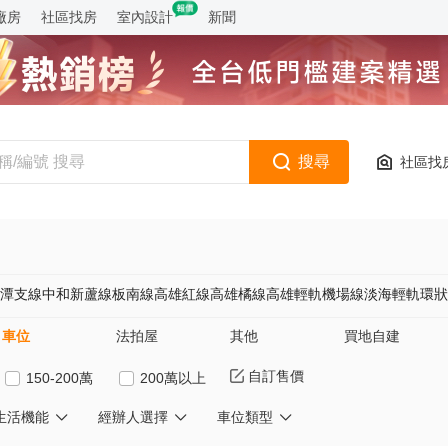
廠房
社區找房
室內設計
新聞
搜尋
社區找
潭支線
中和新蘆線
板南線
高雄紅線
高雄橘線
高雄輕軌
機場線
淡海輕軌
環狀
車位
法拍屋
其他
買地自建
自訂售價
150-200萬
200萬以上
生活機能
經辦人選擇
車位類型