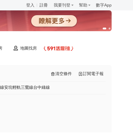
登入
註冊
我要刊登
幫助
數字App
房
地圖找房
清空條件
訂閱電子報
線
安坑輕軌
三鶯線
台中綠線