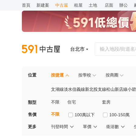
首頁
新建案
中古屋
租屋
土地
店面
辦公
台北市
位置
按捷運
按學校
按商圈
文湖線
淡水信義線
新北投支線
松山新店線
小碧
不限
住宅
套房
類型
不限
售價
100萬以下
100-150萬
更多
刊登時間
單價
衛浴數