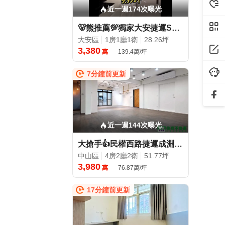
近一週174次曝光
🐻熊推薦💯獨家大安捷運SRC邊間×三面開窗.價格近平轉
大安區
1房1廳1衛
28.26坪
3,380
萬
139.4萬/坪
7分鐘前更新
近一週144次曝光
大搶手👍民權西路捷運成淵學區低公設電梯4房~土地大
中山區
4房2廳2衛
51.77坪
3,980
萬
76.87萬/坪
17分鐘前更新