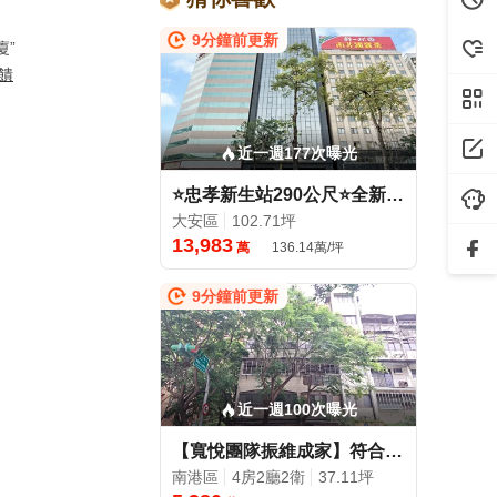
9分鐘前更新
廈”
饋
近一週177次曝光
⭐忠孝新生站290公尺⭐全新16米面寬玻璃帷幕商辦(可診所)
大安區
102.71坪
13,983
萬
136.14萬/坪
9分鐘前更新
近一週100次曝光
【寬悅團隊振維成家】符合海砂輻射都更條件、翻轉東區門戶
南港區
4房2廳2衛
37.11坪