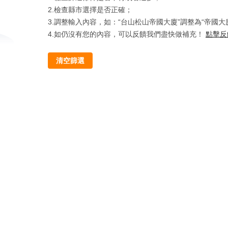
2.檢查縣市選擇是否正確；
3.調整輸入內容，如：“台山松山帝國大廈”調整為“帝國大
4.如仍沒有您的內容，可以反饋我們盡快做補充！
點擊反
清空篩選