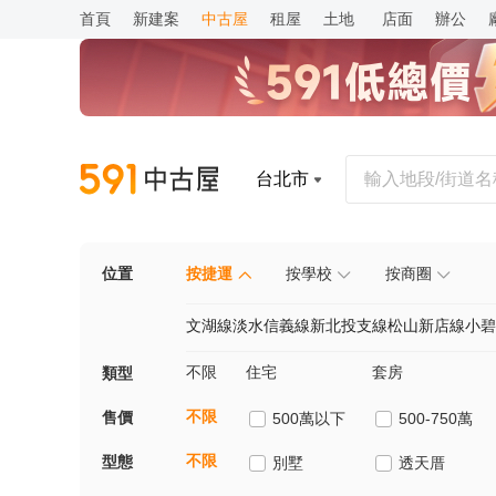
首頁
新建案
中古屋
租屋
土地
店面
辦公
台北市
位置
按捷運
按學校
按商圈
文湖線
淡水信義線
新北投支線
松山新店線
小碧
不限
住宅
套房
類型
不限
售價
500萬以下
500-750萬
不限
型態
別墅
透天厝