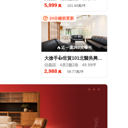
5,999
萬
101.44萬/坪
24分鐘前更新
近一週262次曝光
大搶手👍世貿101北醫吳興通化商圈邊間三面採光4房~土地大
信義區
4房2廳2衛
49.99坪
2,988
萬
59.77萬/坪