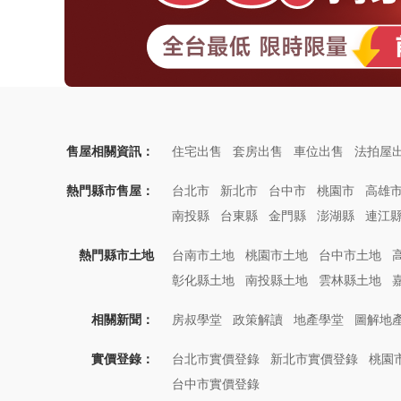
售屋相關資訊：
住宅出售
套房出售
車位出售
法拍屋
熱門縣市售屋：
台北市
新北市
台中市
桃園市
高雄
南投縣
台東縣
金門縣
澎湖縣
連江
熱門縣市土地
台南市土地
桃園市土地
台中市土地
彰化縣土地
南投縣土地
雲林縣土地
相關新聞：
房叔學堂
政策解讀
地產學堂
圖解地
實價登錄：
台北市實價登錄
新北市實價登錄
桃園
台中市實價登錄