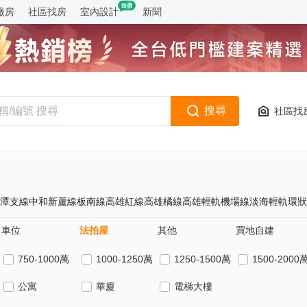
廠房
社區找房
室內設計
新聞
搜尋
社區找
潭支線
中和新蘆線
板南線
高雄紅線
高雄橘線
高雄輕軌
機場線
淡海輕軌
環狀
車位
法拍屋
其他
買地自建
750-1000萬
1000-1250萬
1250-1500萬
1500-2000
公寓
華廈
電梯大樓