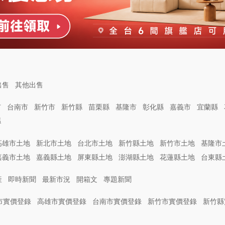
出售
其他出售
市
台南市
新竹市
新竹縣
苗栗縣
基隆市
彰化縣
嘉義市
宜蘭縣
縣
高雄市土地
新北市土地
台北市土地
新竹縣土地
新竹市土地
基隆市
嘉義市土地
嘉義縣土地
屏東縣土地
澎湖縣土地
花蓮縣土地
台東縣
產
即時新聞
最新市況
開箱文
專題新聞
市實價登錄
高雄市實價登錄
台南市實價登錄
新竹市實價登錄
新竹縣