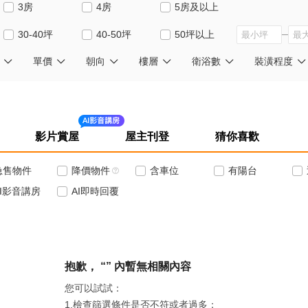
3房
4房
5房及以上
30-40坪
40-50坪
50坪以上
單價
朝向
樓層
衛浴數
裝潢程度
影片賞屋
屋主刊登
猜你喜歡
急售物件
降價物件
含車位
有陽台
AI影音講房
AI即時回覆
抱歉， “” 內暫無
相關內容
您可以試試：
1.檢查篩選條件是否不符或者過多；