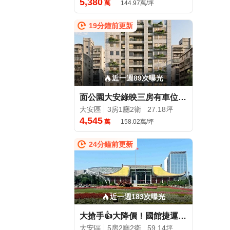
5,380
萬
144.97萬/坪
19分鐘前更新
近一週89次曝光
面公園大安綠映三房有車位-專人承辦
大安區
3房1廳2衛
27.18坪
4,545
萬
158.02萬/坪
24分鐘前更新
近一週183次曝光
大搶手👍大降價！國館捷運大巨蛋高樓電梯5房頂加~土地大
大安區
5房2廳2衛
59.14坪