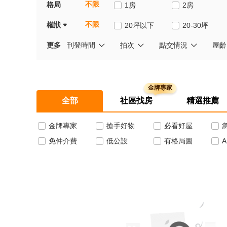
不限
格局
1房
2房
不限
權狀
20坪以下
20-30坪
更多
刊登時間
拍次
點交情況
屋齡
全部
社區找房
精選推薦
金牌專家
搶手好物
必看好屋
免仲介費
低公設
有格局圖