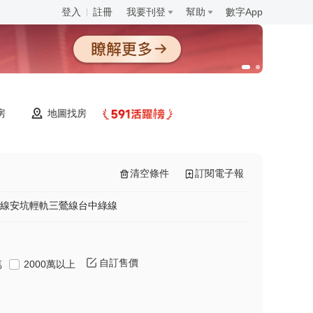
登入
註冊
我要刊登
幫助
數字App
房
地圖找房
清空條件
訂閱電子報
線
安坑輕軌
三鶯線
台中綠線
自訂售價
萬
2000萬以上