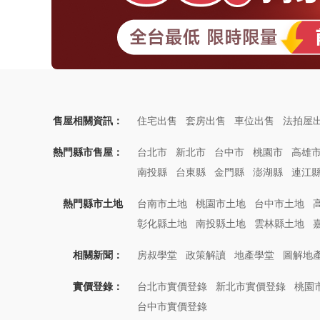
售屋相關資訊：
住宅出售
套房出售
車位出售
法拍屋
熱門縣市售屋：
台北市
新北市
台中市
桃園市
高雄
南投縣
台東縣
金門縣
澎湖縣
連江
熱門縣市土地
台南市土地
桃園市土地
台中市土地
彰化縣土地
南投縣土地
雲林縣土地
相關新聞：
房叔學堂
政策解讀
地產學堂
圖解地
實價登錄：
台北市實價登錄
新北市實價登錄
桃園
台中市實價登錄