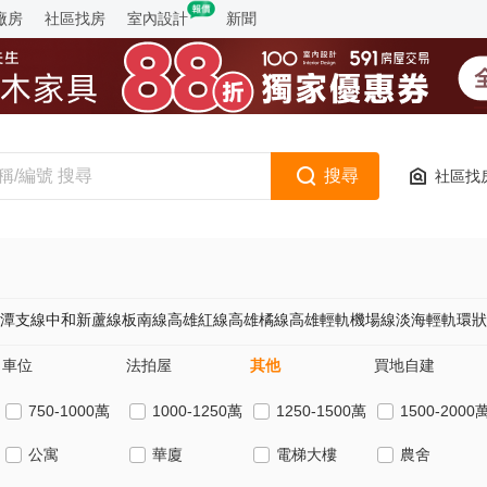
廠房
社區找房
室內設計
新聞
搜尋
社區找
潭支線
中和新蘆線
板南線
高雄紅線
高雄橘線
高雄輕軌
機場線
淡海輕軌
環狀
車位
法拍屋
其他
買地自建
750-1000萬
1000-1250萬
1250-1500萬
1500-2000
公寓
華廈
電梯大樓
農舍