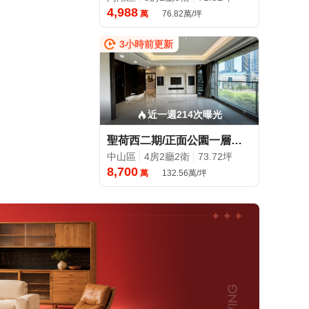
4,988
萬
76.82萬/坪
3小時前更新
近一週214次曝光
聖荷西二期/正面公園一層一戶／大直重劃純住/可配案
中山區
4房2廳2衛
73.72坪
8,700
萬
132.56萬/坪