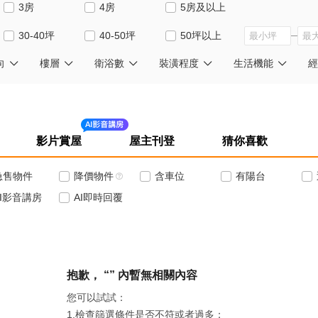
3房
4房
5房及以上
30-40坪
40-50坪
50坪以上
向
樓層
衛浴數
裝潢程度
生活機能
經
影片賞屋
屋主刊登
猜你喜歡
急售物件
降價物件
含車位
有陽台
AI影音講房
AI即時回覆
抱歉， “” 內暫無
相關內容
您可以試試：
1.檢查篩選條件是否不符或者過多；