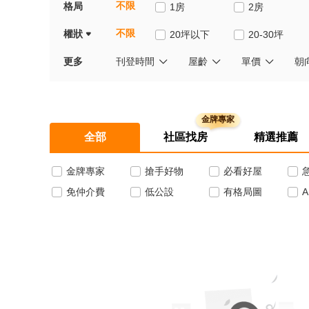
不限
格局
1房
2房
不限
權狀
20坪以下
20-30坪
更多
刊登時間
屋齡
單價
朝
全部
社區找房
精選推薦
金牌專家
搶手好物
必看好屋
免仲介費
低公設
有格局圖