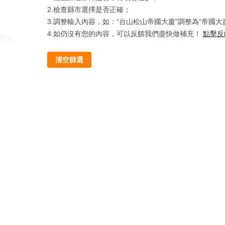
2.檢查縣市選擇是否正確；
3.調整輸入內容，如：“台山松山帝國大廈”調整為“帝國大
4.如仍沒有您的內容，可以反饋我們盡快做補充！
點擊反
清空篩選