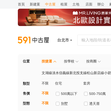
首頁
新建案
中古屋
租屋
土地
店面
辦公
台北市
位置
按捷運
按學校
按商圈
文湖線
淡水信義線
新北投支線
松山新店線
小碧
不限
住宅
套房
類型
不限
售價
500萬以下
500-750萬
不限
型態
別墅
透天厝