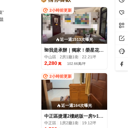
2小時前更新
廈”
饋
近一週1513次曝光
🌺我是承辦｜獨家！榮星花園絕版4米2採光精品
中山區
2房1廳1衛
22.21坪
2,280
萬
102.66萬/坪
2小時前更新
近一週164次曝光
中正區捷運2樓絕版一房✨1500多萬入主台大商圈✨只此一戶!
中正區
1房2廳1衛
19.12坪