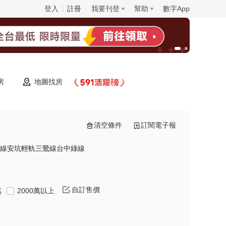
登入
註冊
我要刊登
幫助
數字App
房
地圖找房
清空條件
訂閱電子報
線
安坑輕軌
三鶯線
台中綠線
自訂售價
萬
2000萬以上