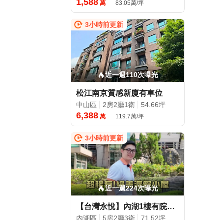
1,588
萬
83.05萬/坪
3小時前更新
近一週110次曝光
松江南京質感新廈有車位
中山區
2房2廳1衛
54.66坪
6,388
萬
119.7萬/坪
3小時前更新
近一週224次曝光
【台灣永悅】內湖1樓有院子🔥推開落地窗就是自家草地
內湖區
5房2廳3衛
71.52坪