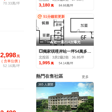
70.33萬/坪
3,180
萬
84.66萬/坪
51分鐘前更新
近一週214次曝光
💥獨家唭哩岸站一坪54萬多💥買一層二層使用經紀人徐秀子
2,998
萬
北投區
3房2廳2衛
36.85坪
( 含車位價 )
1,995
萬
54.14萬/坪
52.16萬/坪
熱門在售社區
更多
365 人瀏覽