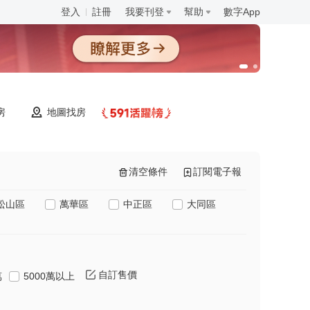
登入
註冊
我要刊登
幫助
數字App
房
地圖找房
清空條件
訂閱電子報
松山區
萬華區
中正區
大同區
自訂售價
萬
5000萬以上