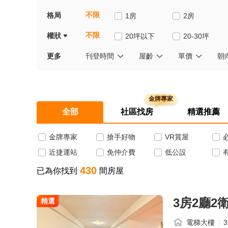
不限
格局
1房
2房
不限
權狀
20坪以下
20-30坪
更多
刊登時間
屋齡
單價
朝
全部
社區找房
精選推薦
金牌專家
搶手好物
VR賞屋
近捷運站
免仲介費
低公設
430
已為你找到
間房屋
3房2廳2衛
精選
電梯大樓