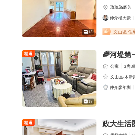
玫瑰滿庭芳
仲介楊天豪
文山區 住
13
🌈河堤第
精選
公寓
3房3
文山區-
木新
仲介廖年圳
金牌
金牌
金牌
金牌
金牌
金牌
主營
主營
主營
主營
18
熟悉
熟悉
熟悉社
09
09
09
09
09
09
政大生活
精選