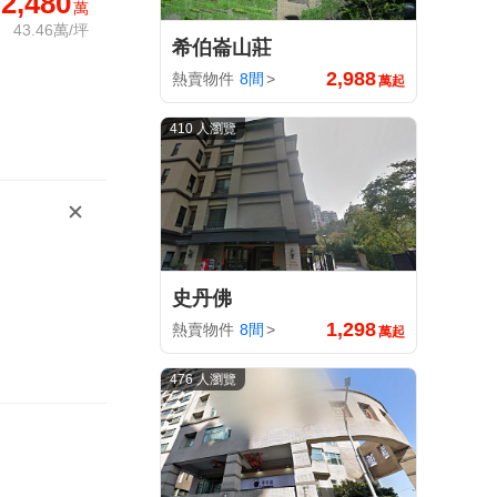
2,480
萬
43.46萬/坪
希伯崙山莊
2,988
熱賣物件
8間
>
萬起
410 人瀏覽
史丹佛
1,298
熱賣物件
8間
>
萬起
476 人瀏覽