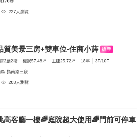
176巷
227人瀏覽
品質美景三房+雙車位-住商小薛
3房2廳2衛
權狀57.48坪
主建25.72坪
18年
3F/10F
區-
指南路三段
203人瀏覽
挑高客廳一樓🌈庭院超大使用🌈門前可停車