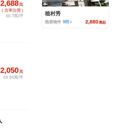
2,688
萬
( 含車位價 )
稙村秀
66.7萬/坪
2,880
熱賣物件
9間
>
萬起
2,050
萬
69.94萬/坪
入