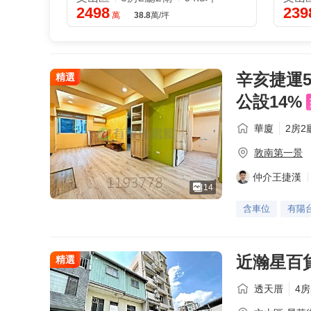
2498
239
萬
38.8
萬/坪
辛亥捷運
精選
公設14%
華廈
2房2
敦南第一景
仲介王捷漢
14
含車位
有陽
近瀚星百
精選
透天厝
4房