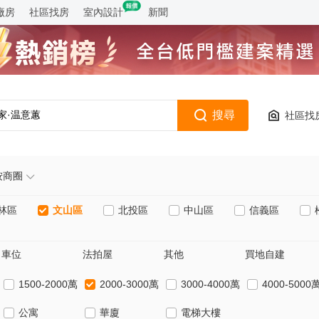
廠房
社區找房
室內設計
新聞
家·温意蕙
搜尋
社區找
家·王宏智
閣
游綺雯
家·麻少儒
家·臧宏奇
家·何昱陞
家·呂怡柔
家·夏敬傑
專家·馮偉冠
專家·王瑋群
牌專家·林耕玄
牌專家·值班人員
牌專家·葉子青
金牌專家·廖奕昕
按商圈
林區
文山區
北投區
中山區
信義區
車位
法拍屋
其他
買地自建
1500-2000萬
2000-3000萬
3000-4000萬
4000-5000
公寓
華廈
電梯大樓