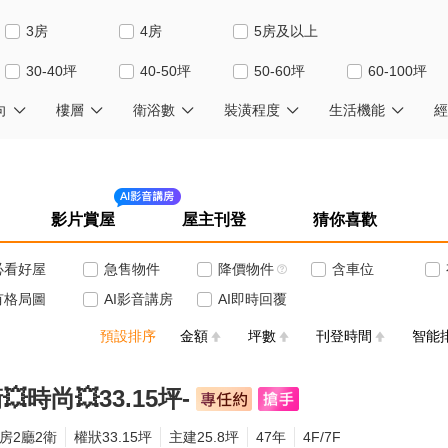
3房
4房
5房及以上
30-40坪
40-50坪
50-60坪
60-100坪
向
樓層
衛浴數
裝潢程度
生活機能
經
影片賞屋
屋主刊登
猜你喜歡
必看好屋
急售物件
降價物件
含車位
有格局圖
AI影音講房
AI即時回覆
預設排序
金額
坪數
刊登時間
智能
💥時尚💥33.15坪-
3房2廳2衛
權狀33.15坪
主建25.8坪
47年
4F/7F