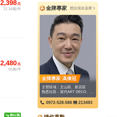
2,398
萬
金牌專家
想出現在這裡
72.34萬/坪
2,480
萬
55萬/坪
家·馮偉冠
金牌專家·林耕玄
金牌專家
：文山區、新店區
主營區域：新店區、深坑區、文山區、文山區、文山區
熟悉社區：
熟悉社區：當代ART DECO、早安再興、法樂 2期、清新美景、欣聯芳朵、湯泉行館、政大大師、水色華爾滋、寶來、萬芳Villa等
熟悉社區：夏綠蒂、寶地花園廣場、台北舊金山、一畝田、喬治愛瑪麗、快樂世界、新殿青境、TR大道、九昱十悅大樓、水川堂等
-528-586
轉 213493
0972-528-586
轉 176199
0972-5
降62萬