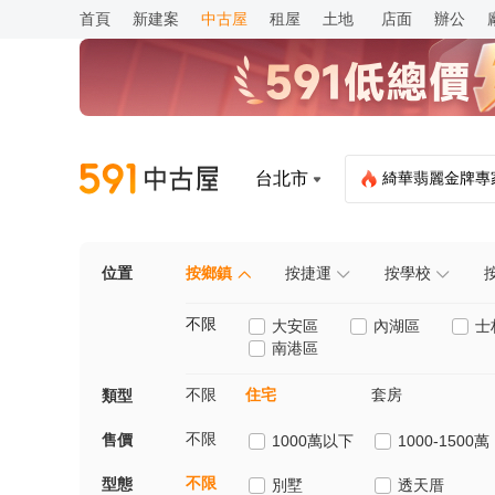
首頁
新建案
中古屋
租屋
土地
店面
辦公
綺華翡麗
金牌專
台北市
文山龍爵
金牌專
希伯崙山莊
九昱十悅大樓
森業永春
漢陽麗景名廈
皇鼎花園廣場
太平洋之森
富邦藝樹
松雍
鳴森大苑-碧硯
西華富邦
友座君碧
虹廷臻裔
金牌專家·
金牌專
金牌專
金牌專
金牌專
金牌專
金牌
金牌
金
金
金
位置
按鄉鎮
按捷運
按學校
不限
大安區
內湖區
士
南港區
不限
住宅
套房
類型
不限
售價
1000萬以下
1000-1500萬
不限
型態
別墅
透天厝