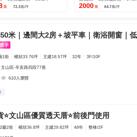
8
2000
萬
72.3
萬/坪
萬
64.7
萬/坪
550米｜邊間大2房＋坡平車｜衛浴開窗｜低
廳1衛
權狀33.76坪
主建18.57坪
32年
3F/10F
文山區-
辛亥路四段77巷
610人瀏覽
台
貨⭐文山區優質透天厝⭐前後門使用
2廳2衛
權狀36.8坪
主建29.82坪
48年
整棟/2F