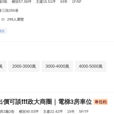
廳3衛
權狀57.06坪
主建15.51坪
43年
1F/5F
路三段255巷
299人瀏覽
陽台
0萬
2000-3000萬
3000-4000萬
4000-5000萬
出價可談❗❗❗政大商圈｜電梯3房車位
3房2廳2衛
權狀40.03坪
主建22.42坪
15年
5F/7F