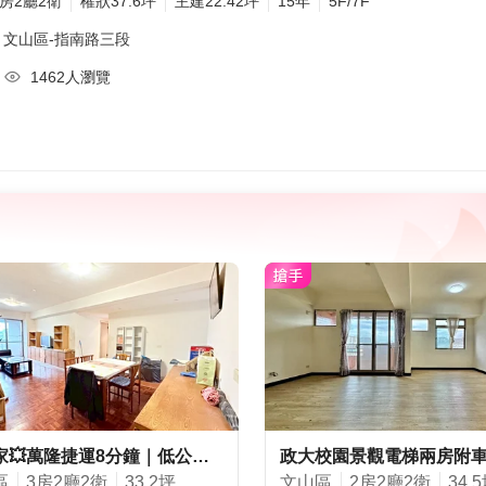
3房2廳2衛
權狀37.6坪
主建22.42坪
15年
5F/7F
文山區-
指南路三段
1462人瀏覽
💥獨家💥萬隆捷運8分鐘｜低公設電梯三房｜稀有釋出
區
3房2廳2衛
33.2坪
文山區
2房2廳2衛
34.