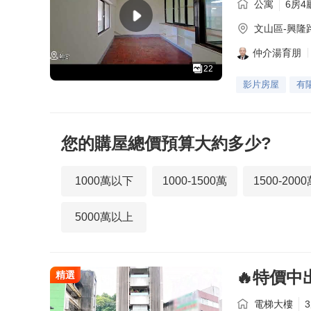
公寓
6房4
文山區-
興隆
仲介湯育朋
22
影片房屋
有
您的購屋總價預算大約多少?
1000萬以下
1000-1500萬
1500-200
5000萬以上
🔥特價中
精選
電梯大樓