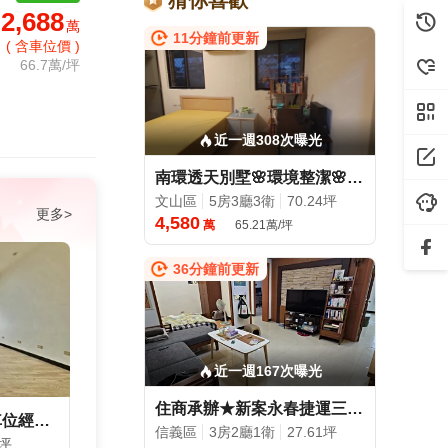
猜你喜歡
2,688
萬
11分鐘前更新
( 含車位價 )
66.7萬/坪
近一週308次曝光
南環透天別墅🌸環境整潔🌸空間寬敞~專有車庫~太平洋小陳
文山區
5房3廳3衛
70.24坪
更多>
4,580
萬
65.21萬/坪
36分鐘前更新
近一週167次曝光
住商承辦★新案永春捷運三房3樓美寓-賞屋合意協助您談價速洽!
政大校園景觀電梯兩房附車位經紀人蘇明星
信義區
3房2廳1衛
27.61坪
5坪