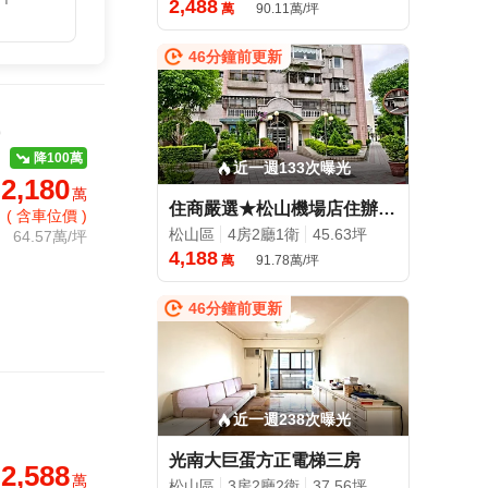
2,488
萬
90.11萬/坪
46分鐘前更新
降100萬
近一週133次曝光
2,180
萬
住商嚴選★松山機場店住辦一樓-空屋好約看合意協助您談價速洽!
( 含車位價 )
松山區
4房2廳1衛
45.63坪
64.57萬/坪
4,188
萬
91.78萬/坪
46分鐘前更新
近一週238次曝光
光南大巨蛋方正電梯三房
2,588
萬
松山區
3房2廳2衛
37.56坪