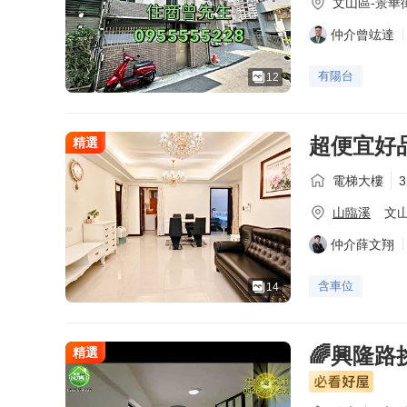
文山區-
景華街
仲介曾竑達
有陽台
12
超便宜好
精選
電梯大樓
山臨溪
文山
仲介薛文翔
含車位
14
🌈興隆路
精選