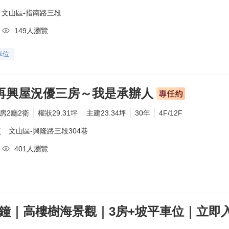
文山區-
指南路三段
149人瀏覽
車位
再興屋況優三房～我是承辦人
3房2廳2衛
權狀29.31坪
主建23.34坪
30年
4F/12F
廈
文山區-
興隆路三段304巷
401人瀏覽
分鐘｜高樓樹海景觀｜3房+坡平車位｜立即