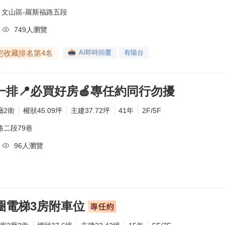
文山區-
羅斯福路五段
749人瀏覽
宅收藏排名第4名
AI即時回覆
有陽台
一排📍必買好房🍎專任約同行勿擾
廳2衛
權狀45.09坪
主建37.72坪
41年
2F/5F
路二段79巷
96人瀏覽
專家·臧宏奇
專家·游綺雯
專家·廖奕昕
專家·何昱陞
專家·呂怡柔
專家·夏敬傑
金牌專
區域：大安區
區域：中山區、信義區
區域：松山區
區域：中正區、大安區
主營區域：中山區、信義區、大安區、南港區
主營區域：內湖區、北區、南屯區、汐止區
主營區域
社區：統創緻、富邦藝樹
社區：元大京華、松雍
區：鳴森大苑-碧硯閣
熟悉社區：南海1號苑、仁愛賦玉大廈、虹廷臻裔
熟悉社區：敦南寓邸、西華富邦、松隆路9巷29號、龍江路370巷24號、世界明珠、仁愛新城己區
熟悉社區：春之森綠榕區、文心吟釀、麥帥新城DEF區、明湖居、長虹雅築、世紀雲品、明湖雅築、國賓官邸、璞森晴、雅典王朝A區等
72-528-586
72-528-586
72-528-586
72-528-586
72-528-586
72-528-586
轉 916036
轉 227611
轉 118180
轉 111042
轉 177349
轉 636975
0972
圈電梯3房附車位