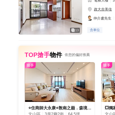
電梯大樓
政大吉美佳
仲介盧先生
含車位
13
TOP搶手
物件
依您的偏好推薦
⭐️住商師大永康⭐️敦南之巔．森境101
文山區
3房2廳2衛
64.5坪
文山