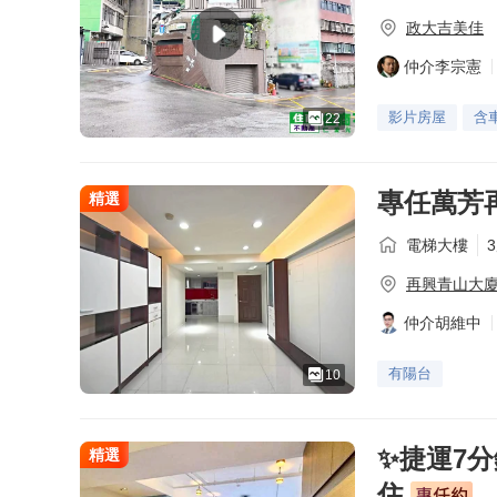
政大吉美佳
仲介李宗憲
影片房屋
含
22
專任萬芳
精選
電梯大樓
再興青山大
仲介胡維中
有陽台
10
✨捷運7
精選
住