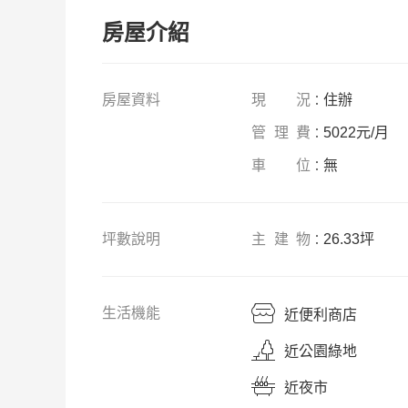
房屋介紹
房屋資料
現況
住辦
：
管
理費
5022元/月
：
車位
無
：
坪
數說明
主建物
26.33坪
：
生活機能
近便利商店
近公園綠地
近
夜市