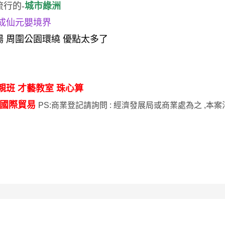
行的-
城市綠洲
成仙元嬰境界
 周圍公園環繞 優點太多了
親班 才藝教室 珠心算
 國際貿易
PS:商業登記請詢問 : 經濟發展局或商業處為之 ,
本案
 需一併買車位*2個 , 200萬*2 , 坪數3.83坪, 塔式車位 , 車管理費
75-888
邱祚斌
0237