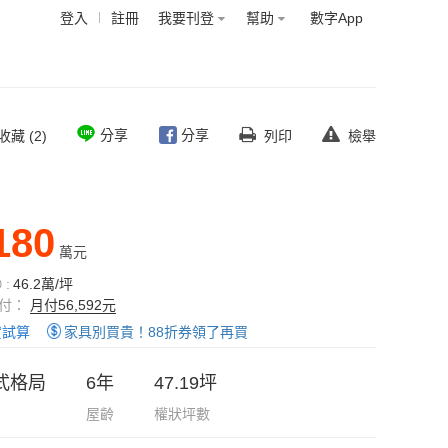
登入
註冊
我要刊登
幫助
數字App
分享
分享
收藏 (2)
列印
檢舉
180
萬元
:
46.2萬/坪
付：
月付56,592元
貸試算
家具別買貴！88折券領了再買
式格局
6年
47.19坪
屋齡
權狀坪數