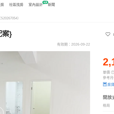
廠房
社區找房
室內設計
新聞
20267054）
案}
有效期：2026-09-22
2,
單
價
參考月
房
開放
格局