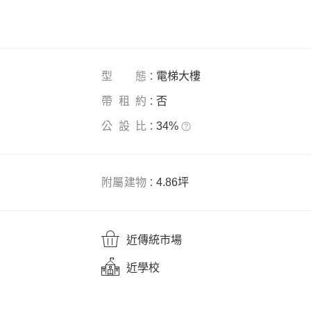
型態
電梯大樓
：
帶租約
否
：
公
設
比
34%
：
附屬建物
4.86坪
：
近
傳統市場
近
學校