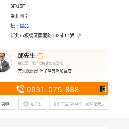
3F/15F
坐北朝南
松下雲品
新北市板橋區國慶路182巷11號
邱先生
經紀業：采築建經管理企業社
有巢氏房屋-洲子洋芳洲加盟店
093
1-075-888
房聊
加好友
下載591APP，好屋帶著走