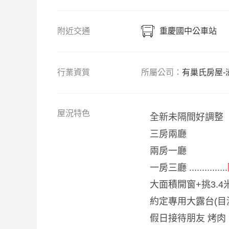
附近交通
重慶國中公車站
行業資質
所屬公司：
有巢氏房屋-
屋
況特色
全新未隔間好調整
三房兩廳
兩房一廳
一房三廳 ...............
大面積開窗+
挑3.
約定專用大露台(目測
假日接待朋友 烤肉 