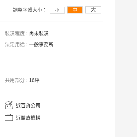
大
調整字體大小：
中
小
裝
潢
程度
尚未裝潢
：
法
定
用途
一般事務所
：
共用部分
16坪
：
近百貨公司
近醫療機
構