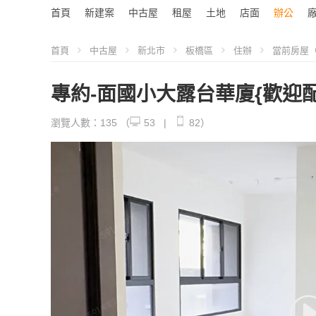
首頁
新建案
中古屋
租屋
土地
店面
辦公
首頁
中古屋
新北市
板橋區
住辦
當前房屋（S
專約-面國小大露台華廈{歡迎配
瀏覽人數：135
（
53 |
82）