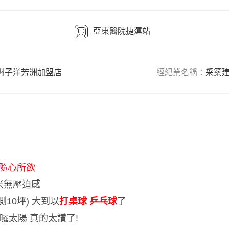
亞東醫院捷運站
洲子洋芳洲加盟店
經紀業名稱：
采築
隨心所欲
4米無壓迫感
10坪) 大到以
打桌球 乒乓球
了
曬太陽 真的太讚了!