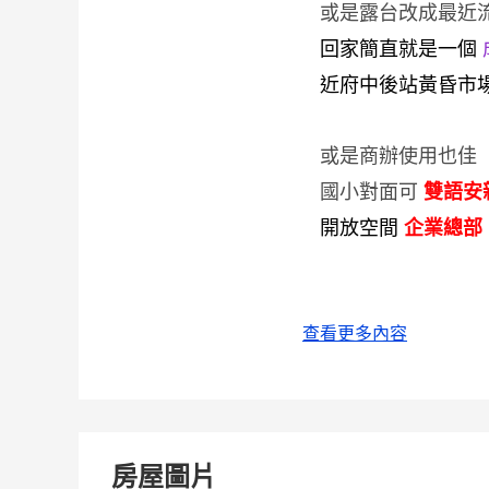
或是露台改成最近流
回家簡直就是一個
近府中後站黃昏市場
或是商辦使用也佳
國小對面可
雙語
安
開放空間
企業總部
備註 : 房價不含車位價 ,
查看更多內容
0931-0
☎️看屋熱線 :
📞電話同
Line ID
房屋圖片
經紀人:古明偉 苗縣字:0