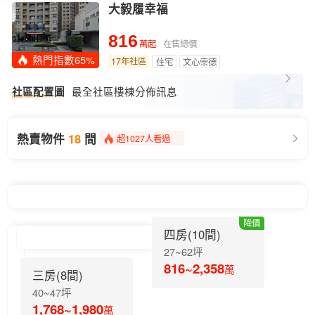
大毅履幸福
816
在售總價
萬起
熱門指數65%
17年社區
住宅
文心崇德
最全社區樓棟分佈訊息
社區配置圖
近半個月上架4間
熱賣物件
18
間
超1027人看過
降價物件1間
近半個月上架4間
降價
四房(10間)
27~62坪
816~2,358
萬
三房(8間)
40~47坪
1,768~1,980
萬