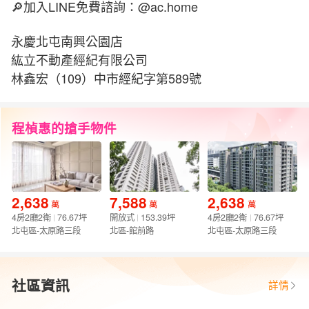
🔎加入LINE免費諮詢：@ac.home
永慶北屯南興公園店
紘立不動產經紀有限公司
林鑫宏（109）中市經紀字第589號
程楨惠的搶手物件
2,638
7,588
2,638
萬
萬
萬
4房2廳2衛
76.67坪
開放式
153.39坪
4房2廳2衛
76.67坪
北屯區-太原路三段
北區-館前路
北屯區-太原路三段
社區資訊
詳情