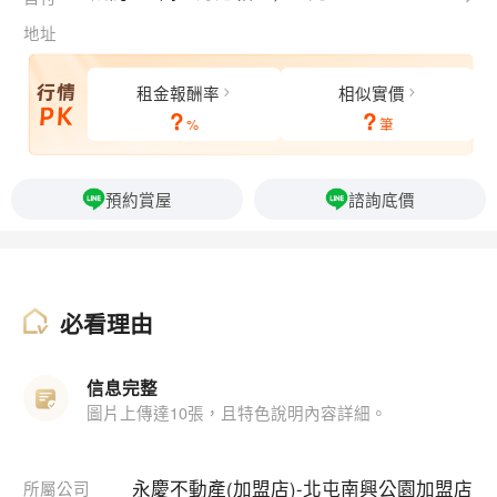
地址
租金報酬率
相似實價
?
?
%
筆
預約賞屋
諮詢底價
必看理由
信息完整
圖片上傳達10張，且特色說明內容詳細。
永慶不動產(加盟店)-北屯南興公園加盟店
所屬公司