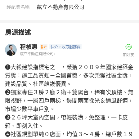
紘立不動產有限公司
經紀業名稱
房源描述
程楨惠
仲介
，收取服務費
紘立不動產有限公司
加好友
❶大毅建設指標宅之一，榮獲２００９年國家建築金
質獎：施工品質類－全國首獎。多次榮獲社區金獎，
建設品質、社區維護優異。
❷獨家專任３房２廳２衛＋雙陽台，稀有次頂樓、無
限視野，一層四戶兩梯、邊間兩面採光＆通風舒適，
市場少數平車戶別。
❸２６坪大室內空間，帶輕裝潢，免整理，一卡皮
箱、即刻入住。
❹社區規劃單純０店面，均值３～４房，總戶數１９