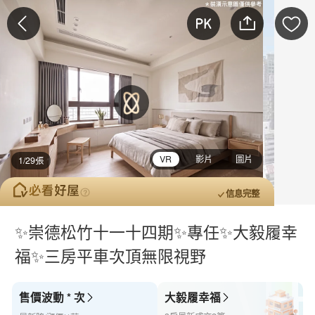
VR
影片
圖片
1/29張
信息完整
✨崇德松竹十一十四期✨專任✨大毅履幸
福✨三房平車次頂無限視野
售價波動 * 次
大毅履幸福