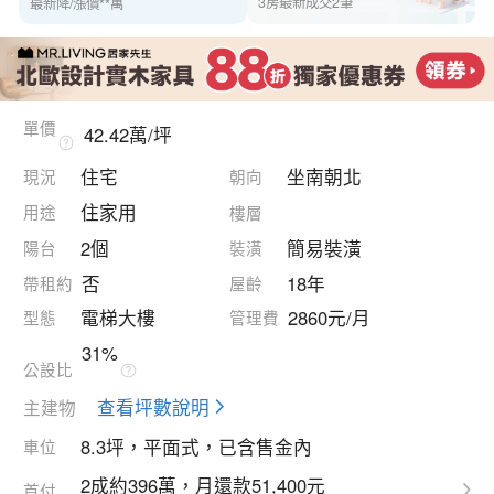
3房最新成交2筆
最新降/漲價**萬
瀏覽**人·收藏**人
單價
42.42萬/坪
住宅
坐南朝北
現況
朝向
住家用
用途
樓層
2個
簡易裝潢
陽台
裝潢
否
18年
帶租約
屋齡
電梯大樓
2860元/月
型態
管理費
31%
公設比
查看坪數說明
主建物
8.3坪，平面式，已含售金內
車位
2成約396萬，月還款51,400元
首付