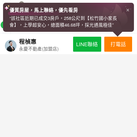
優質房屋，馬上聯絡，優先看房
“該社區近期已成交3房戶，258公尺到【松竹國小家長
會】，上學超安心，總面積46.68坪，採光通風極佳”
LINE找房
程楨惠
打電話
LINE聯絡
永慶不動產(加盟店)