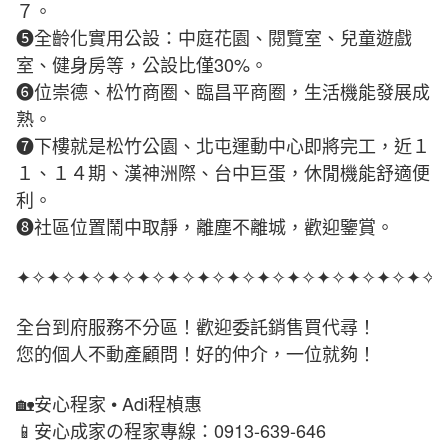
７。
❺全齡化實用公設：中庭花園、閱覽室、兒童遊戲
室、健身房等，公設比僅30%。
❻位崇德、松竹商圈、臨昌平商圈，生活機能發展成
熟。
❼下樓就是松竹公園、北屯運動中心即將完工，近１
１、１４期、漢神洲際、台中巨蛋，休閒機能舒適便
利。
❽社區位置鬧中取靜，離塵不離城，歡迎鑒賞。
✦✧✦✧✦✧✦✧✦✧✦✧✦✧✦✧✦✧✦✧✦✧✦✧✦✧✦✧
全台到府服務不分區！歡迎委託銷售買代尋！
您的個人不動產顧問！好的仲介，一位就夠！
🏡安心程家 • Adi程楨惠
📱安心成家の程家專線：0913-639-646