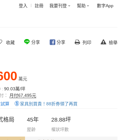
登入
註冊
我要刊登
幫助
數字App
分享
分享
收藏
列印
檢舉
600
萬元
:
90.03萬/坪
付：
月付67,495元
貸試算
家具別買貴！88折券領了再買
式格局
45年
28.88坪
屋齡
權狀坪數