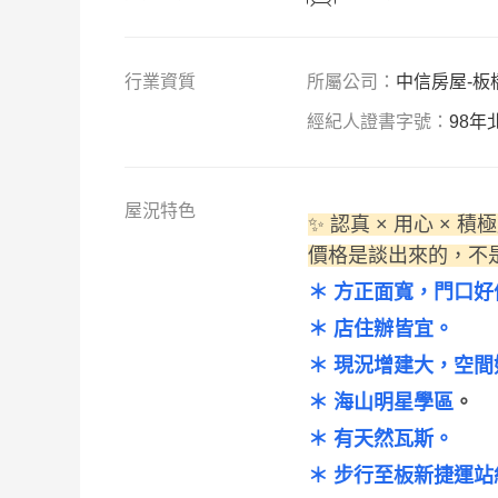
行業資質
所屬公司：
中信房屋-板
經紀人證書字號：
98年
屋
況
特
色
✨ 認真 × 用心 
價格是談出來的，不
＊ 方正面寬，門口好
＊ 店住辦皆宜。
＊ 現況增建大，空間
＊ 海山明星學區
。
＊ 有天然瓦斯。
＊ 步行至板新捷運站