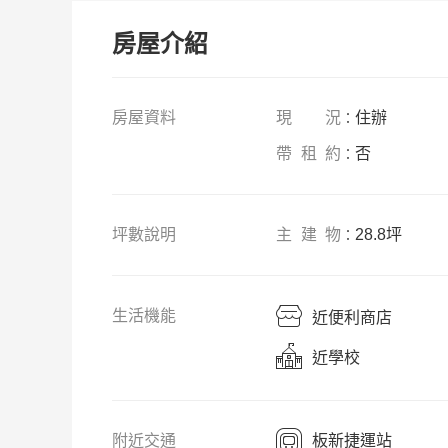
房屋介紹
房
屋資料
現況
住辦
：
帶
租約
否
：
坪數說明
主建物
28.8坪
：
生活機能
近便利商店
近學校
附近交通
板新捷運站