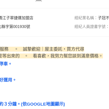
橋江子翠捷運加盟店
經紀業名稱：
子冠
北縣字第001930號
經紀人員證書字號
× 積極服務 。 誠摯歡迎｜屋主委託・買方代尋
是等出來的 。 看喜歡，我努力幫您談到滿意價格。
停車。
好運用。
約３分鐘。(依GOOGLE地圖顯示)