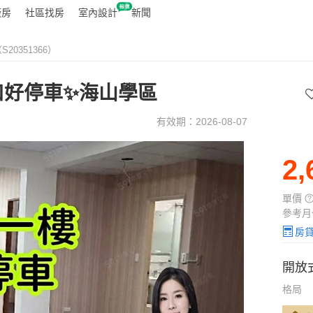
廠房
社區找房
室內設計
新聞
20351366）
口好停車✨海山學區
有效期：2026-08-07
2,
單價
參考月
房
開放
格局