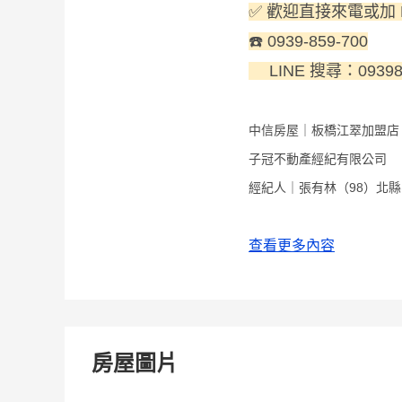
✅ 歡迎直接來電或加
☎️ 0939-859-700
LINE 搜尋：09398
中信房屋｜板橋江翠加盟店
子冠不動產經紀有限公司
經紀人｜張有林（98）北縣字
銷售專員｜周恩如（94）登字
查看更多內容
房屋圖片