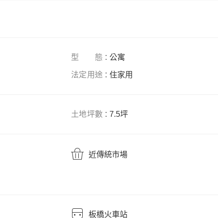
型態
公寓
：
法定用途
住家用
：
土地坪數
7.5坪
：
近傳
統市場
板橋火車站