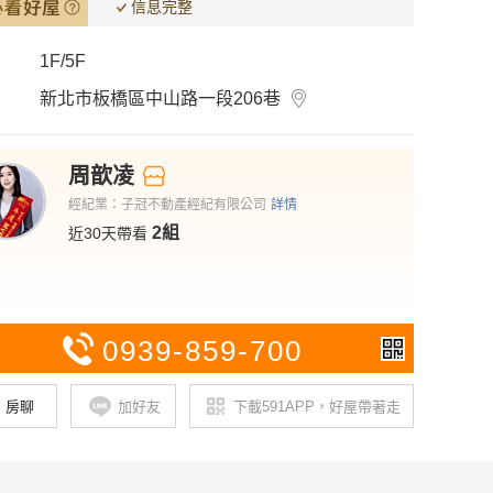
信息完整
1F/5F
新北市板橋區中山路一段206巷
周
歆凌
經紀業：子冠不動產經紀有限公司
詳情
2組
近30天帶看
0939-859-700
房聊
加好友
下載591APP，好屋帶著走