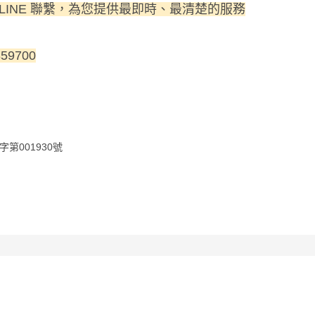
 LINE 聯繫，為您提供最即時、最清楚的服務
59700
第001930號
第046633號