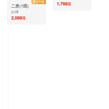
屋主刊登
1,788
萬
二房(1間)
31坪
2,088
萬