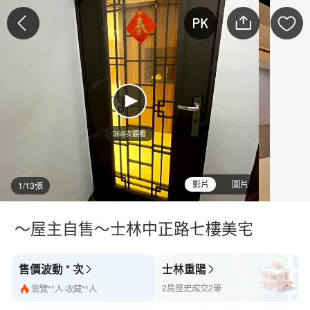
368次觀看
影片
圖片
1/13張
～屋主自售～士林中正路七樓美宅
售價波動 * 次
士林重陽
2房歷史成交2筆
瀏覽**人·收藏**人
最新降/漲價**萬