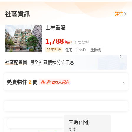
社區資訊
詳情
士林重陽
1,788
在售總價
萬起
52年社區
住宅
288戶
重陽橋
最全社區樓棟分佈訊息
社區配置圖
熱賣物件
2
間
超1293人看過
三房(1間)
31坪