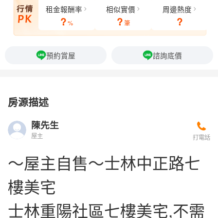
租金報酬率
相似實價
周邊熱度
?
?
?
%
筆
預約賞屋
諮詢底價
房源描述
陳先生
屋主
打電話
～屋主自售～士林中正路七
樓美宅
士林重陽社區七樓美宅,不需