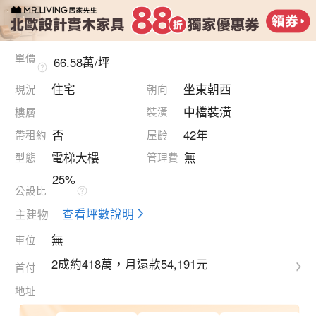
單價
66.58萬/坪
住宅
坐東朝西
現況
朝向
中檔裝潢
裝潢
樓層
否
42年
帶租約
屋齡
電梯大樓
無
型態
管理費
25%
公設比
查看坪數說明
主建物
無
車位
2成約418萬，月還款54,191元
首付
地址