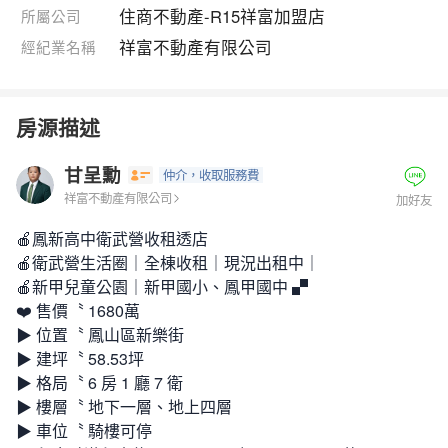
住商不動產-R15祥富加盟店
所屬公司
祥富不動產有限公司
經紀業名稱
房源描述
甘呈勳
仲介
，收取服務費
祥富不動產有限公司
加好友
🍎鳳新高中衛武營收租透店
🍎衛武營生活圈｜全棟收租｜現況出租中｜
🍎新甲兒童公園｜新甲國小、鳳甲國中 ▞
❤️ 售價〝 1680萬
▶ 位置〝 鳳山區新樂街
▶ 建坪〝 58.53坪
▶ 格局〝 6 房 1 廳 7 衛
▶ 樓層〝 地下一層、地上四層
▶ 車位〝 騎樓可停