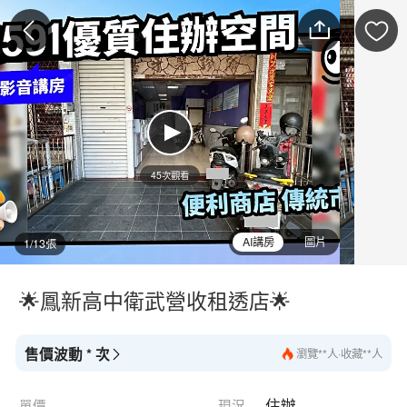
45次觀看
AI講房
圖片
1/13張
🌟鳳新高中衛武營收租透店🌟
售價波動 * 次
瀏覽**人·收藏**人
最新降/漲價**萬
住辦
單價
現況