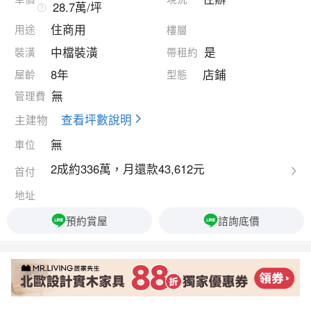
28.7萬/坪
住商用
用途
樓層
中檔裝潢
是
裝潢
帶租約
8年
店鋪
屋齡
型態
無
管理費
查看坪數說明
主建物
無
車位
2成約336萬，月還款43,612元
首付
地址
預約賞屋
諮詢底價