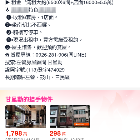
▶ 租金〝滿租大約(6500X6間+店面16000=5.5萬)
🌟 ▒▒▒▒▒特色▒▒▒▒▒
➊▫收租6套房、1店面。
➋▫坐南朝北不西曬。
➌▫騎樓可停車。
➍▫現況出租中，買方需繼受租約。
➎▫屋主惜售，歡迎預約賞屋。
☎️:賞屋專線：0926-281-906(同LINE)
搜索:左營房屋顧問 甘呈勳
證照字號:(113)登字474029
長期精耕左營、鼓山、三民區
甘呈勳的搶手物件
1,798
298
萬
萬
2房2廳2衛
44.01坪
1房1廳1衛
12.63坪