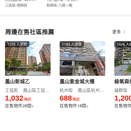
三民區-德興街
新興區-八德一路
周邊在售社區推薦
更多
1235 人瀏覽
1193 人瀏覽
1626 
鳳山新城乙
鳳山紫金城大樓
工協街
鳳山區工協街37號
杭州街
鳳山區杭州街8號
誠群街
1,032
688
1,20
萬起
萬起
在售物件
28間
>
在售物件
18間
>
在售物