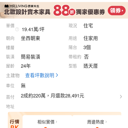
住宅
單價
現況
19.41萬/坪
坐西朝東
住家用
朝向
用途
3個
陽台
樓層
簡易裝潢
否
裝潢
帶租約
24年
透天厝
屋齡
型態
查看坪數說明
主建物
無
車位
2成約220萬，月還款28,491元
首付
地址
相似實價
周邊熱度