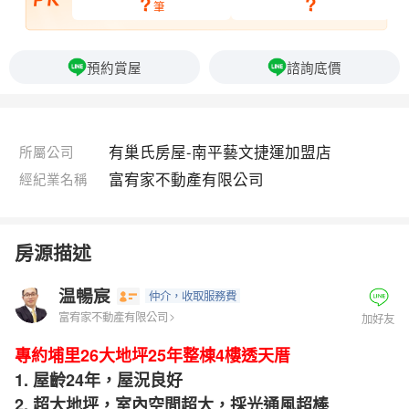
?
?
筆
預約賞屋
諮詢底價
有巢氏房屋-南平藝文捷運加盟店
所屬公司
富宥家不動產有限公司
經紀業名稱
房源描述
温暢宸
仲介
，收取服務費
富宥家不動產有限公司
加好友
專約埔里26大地坪25年整棟4樓透天厝
1. 屋齡24年，屋況良好
2. 超大地坪，室內空間超大，採光通風超棒