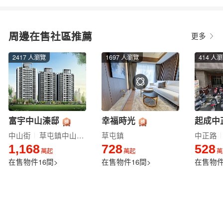
周邊在售社區推薦
更多
2417 人瀏覽
1697 人瀏覽
414 人
富宇中山溱邸
幸福時光
起成中
中山街
草屯鎮中山街147號
草屯鎮
中正路
1,168
728
528
萬起
萬起
萬
在售物件
16間
>
在售物件
16間
>
在售物