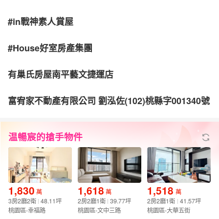
#in戰神素人賞屋
#House好室房產集團
有巢氏房屋南平藝文捷運店
富宥家不動產有限公司 劉泓佐(102)桃縣字001340號
温暢宸的搶手物件
1,830
1,618
1,518
萬
萬
萬
3房2廳2衛
48.11坪
2房2廳1衛
39.77坪
2房2廳1衛
41.57坪
桃園區-幸福路
桃園區-文中三路
桃園區-大華五街