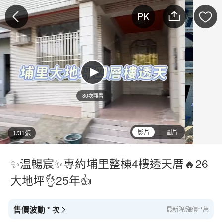
80次觀看
影片
圖片
1/31張
✨温暢宸✨專約埔里整棟4樓透天厝🔥26
大地坪👌25年👍
售價波動 * 次
最新降/漲價**萬
瀏覽**人·收藏**人