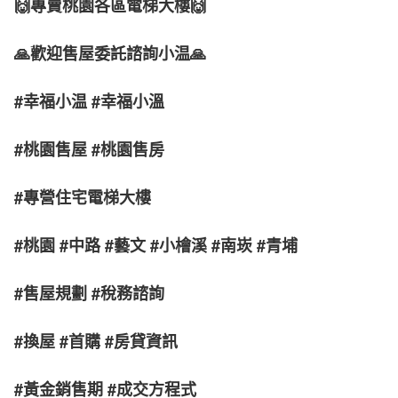
🙌專賣桃園各區電梯大樓🙌
🙏歡迎售屋委託諮詢小温🙏
#幸福小温 #幸福小溫
#桃園售屋 #桃園售房
#專營住宅電梯大樓
#桃園 #中路 #藝文 #小檜溪 #南崁 #青埔
#售屋規劃 #稅務諮詢
#換屋 #首購 #房貸資訊
#黃金銷售期 #成交方程式