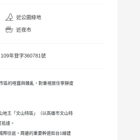
近公園
綠地
近夜市
：
109年登字360781號
舊市區的喧囂與雜亂，對重視居住寧靜度
山地王「文山特區」（以高雄市文山特
可抵達。
城際往返。周邊的重要幹道如台1線建