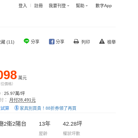
登入
註冊
我要刊登
幫助
數字App
分享
分享
藏 (11)
列印
檢舉
098
萬元
車位價格）
:
25.97萬/坪
付：
月付28,491元
貸試算
家具別買貴！88折券領了再買
廳2衛2陽台
13年
42.28坪
屋齡
權狀坪數