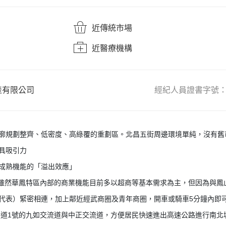
近傳統市場
近醫療機構
產有限公司
經紀人員證書字號
街廓規劃整齊、低密度、高綠覆的重劃區。北昌五街周邊環境單純，沒有
具吸引力
受成熟機能的「溢出效應」
 雖然華鳳特區內部的商業機能目前多以超商等基本需求為主，但因為與鳳
代表）緊密相連，加上鄰近經武商圈及青年商圈，開車或騎車5分鐘內即
國道1號的九如交流道與中正交流道，方便居民快速進出高速公路進行南北