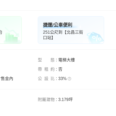
捷運/公車便利
均
251公尺到【北昌三街
口站】
型態
電
梯大樓
：
帶租約
否
：
含售金內
公
設
比
3
3%
：
附屬建物
3.179坪
：