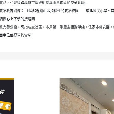
東路，也是橫跨高雄市區與銜接鳳山舊市區的交通動脈。
源雙語教育資源： 社區鄰近鳳山區指標性的雙語校園——鎮北國民小學。
須擔心上下學的接送問
品質完善公設，高指名度社區，本戶第一手屋主相對單純，住家非常安靜，
面車位值得預約賞屋