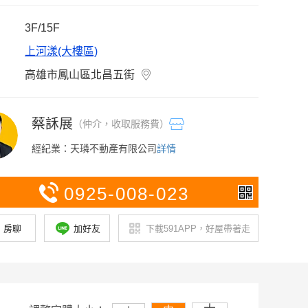
3F/15F
上河漾(大樓區)
高雄市鳳山區北昌五街
蔡
訸展
（仲介，
收取服務費）
經紀業：天璘不動產有限公司
詳情
0925
-008
-023
房聊
加好友
下載591APP，好屋帶著走