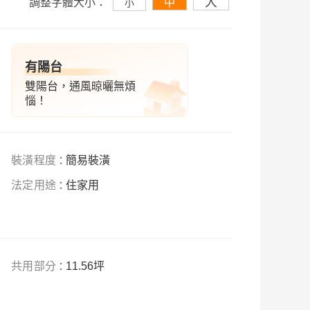
大
調整字體大小：
中
小
有陽台
雙陽台，通風晾曬無煩
惱！
裝
潢程度
簡易裝潢
：
法定用途
住家用
：
共用部分
11.56坪
：