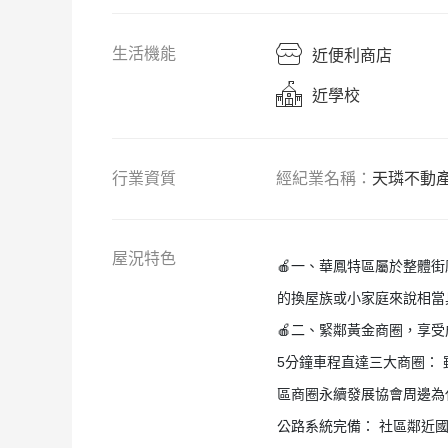
生
活
機能
近
便利商店
近
學校
行業資質
經紀業名稱：
天璘不動
屋況特色
🍎一、華鳳特區屬於整體
的換屋族或小家庭來說相當
🍎二、緊鄰黃金商圈，享
5分鐘車程直達三大商圈：
區商圈永續發展協會周邊為
公路系統完備： 社區鄰近