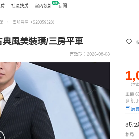
廠房
社區找房
室內設計
新聞
0萬
當前房屋（S20359328）
古典風美裝璜/三房平車
收
有效期：2026-08-08
1,
（含
單
價
參考月
房
3房2
格局