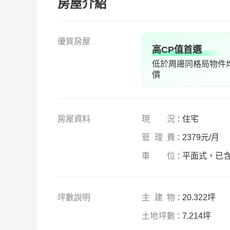
房屋介紹
優質房屋
高CP值首選
低於周邊同格局物件
價
房
屋資料
現況
住
宅
：
管
理費
2379元/月
：
車位
平面式，已
：
坪數說明
主建物
20.322坪
：
土地坪數
7.214坪
：