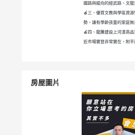
國路與縱向的經武路、文龍
🍎三、優質文教與學區資
勢，讓有學齡孩童的家庭無
🍎四、龍騰建設上河漾高
近市場實登非常實在，附平
房屋圖片